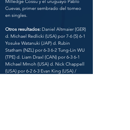
Milledge Cossu y el uruguayo Pablo 
Cuevas, primer sembrado del torneo 
en singles. 
Otros resultados:
 Daniel Altmaier (GER) 
d. Michael Redlicki (USA) por 7-6 (5) 6-1 
Yosuke Watanuki (JAP) d. Rubin 
Statham (NZL) por 6-3 6-2 Tung-Lin WU 
(TPE) d. Liam Draxl (CAN) por 6-3 6-1 
Michael Mmoh (USA) d. Nick Chappell 
(USA) por 6-2 6-3 Evan King (USA) / 
Hunter Reese (USA) d. Miguel Damas 
(ESP) / Samuel Sánchez (MEX) por 6-2 6-
2 Christian Harrison (USA) / Dennis 
Novikov (USA) d. Pedro Vives Marcos 
(ESP) / TungLin WU (TPE)