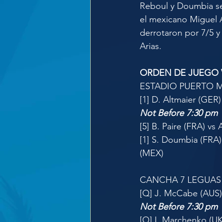
Reboul y Doumbia se 
el mexicano Miguel 
derrotaron por 7/5 y
Arias.
ORDEN DE JUEGO 
ESTADIO PUERTO MÁ
[1] D. Altmaier (GER) 
Not Before 7:30 pm
[5] B. Paire (FRA) v
[1] S. Doumbia (FRA)
(MEX)
CANCHA 7 LEGUAS s
[Q] J. McCabe (AUS) 
Not Before 7:30 pm
[Q] I. Marchenko (UK