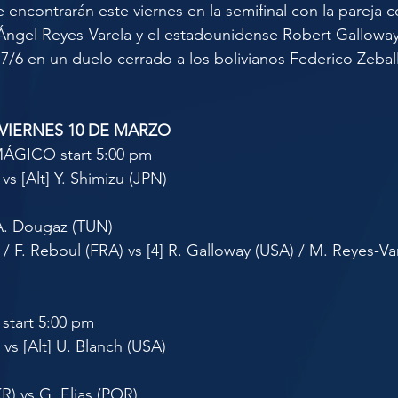
encontrarán este viernes en la semifinal con la pareja 
Ángel Reyes-Varela y el estadounidense Robert Galloway
 7/6 en un duelo cerrado a los bolivianos Federico Zeball
VIERNES 10 DE MARZO
GICO start 5:00 pm
vs [Alt] Y. Shimizu (JPN)
s A. Dougaz (TUN)
 / F. Reboul (FRA) vs [4] R. Galloway (USA) / M. Reyes-Va
tart 5:00 pm
vs [Alt] U. Blanch (USA)
R) vs G. Elias (POR)