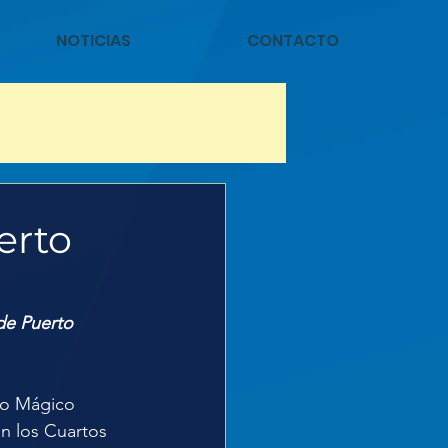
NOTICIAS
CONTACTO
erto
de Puerto 
to Mágico 
n los Cuartos 