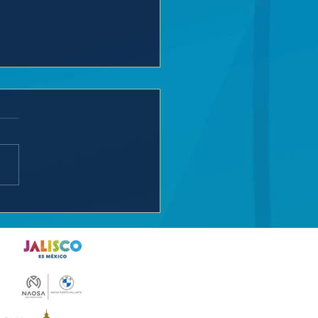
exicano Luis Carlos
rez hace historia en el
ners Open Puerto
arta