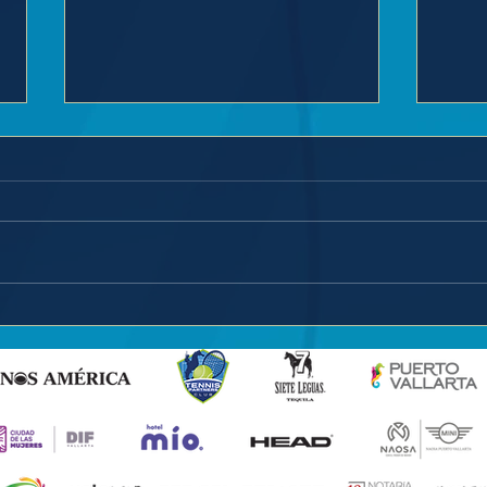
Luis Carlos Alvarez se
El m
despide del Partners
Álva
Open Puerto Vallarta.
Part
Vall