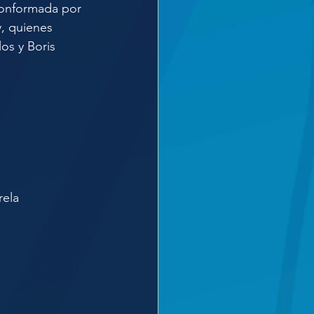
conformada por 
, quienes 
os y Boris 
rela